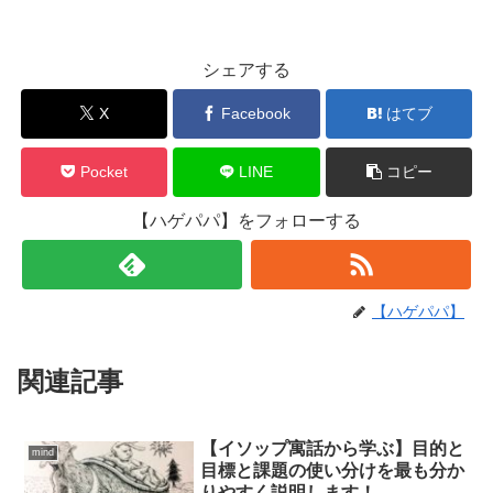
シェアする
X
Facebook
はてブ
Pocket
LINE
コピー
【ハゲパパ】をフォローする
【ハゲパパ】
関連記事
【イソップ寓話から学ぶ】目的と
mind
目標と課題の使い分けを最も分か
りやすく説明します！