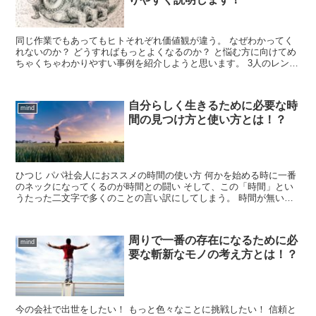
同じ作業でもあってもヒトそれぞれ価値観が違う。 なぜわかってく
れないのか？ どうすればもっとよくなるのか？ と悩む方に向けてめ
ちゃくちゃわかりやすい事例を紹介しようと思います。 3人のレンガ
を積むおじさんの話です。 同じ作業でも志の違い 今...
自分らしく生きるために必要な時
mind
間の見つけ方と使い方とは！？
ひつじ パパ社会人におススメの時間の使い方 何かを始める時に一番
のネックになってくるのが時間との闘い そして、この「時間」とい
うたった二文字で多くのことの言い訳にしてしまう。 時間が無いと
言い訳をしてしまう方 家族と仕事に追われ自分の時間が...
周りで一番の存在になるために必
mind
要な斬新なモノの考え方とは！？
今の会社で出世をしたい！ もっと色々なことに挑戦したい！ 信頼と