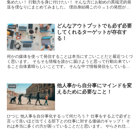
集めたい！ 行動力を身に付けたい！ そんな方にお勧めの異端児的発
送を僕なりにまとめてみました。 僕自身結構この０→１の発想が好
きで、色々なことに挑戦してきました！ そこでよく聞...
どんなアウトプットでも必ず必要
mind
してくれるターゲットが存在す
る！
何かの媒体を使って発信することは本当にすごいことだと最近つくづ
く思います。 そもそも情報を誰かに届けようと思って行動出来てい
ること自体素晴らしいことです。 そんな中で情報発信をしている上
で感じたことを少しまとめてみました。 自分がしているこ...
他人事から自分事にマインドを変
mind
えるために必要なこと！
ひつじ 他人事を自分事化するって何だろう？ 仕事をする上で必ずと
言って良いほど出てくる部下との仕事に対する価値のギャップ！ そ
れは本当に多くの方が困っていることだと思います。 やらされ仕事
のように捉えられた時にはそれはもちろんモチベーション...