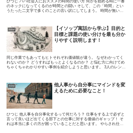
ひつじ パパ社会人におススメの時間の使い方 何かを始める時に一番
のネックになってくるのが時間との闘い そして、この「時間」とい
うたった二文字で多くのことの言い訳にしてしまう。 時間が無いと
言い訳をしてしまう方 家族と仕事に追われ自分の時間が...
【イソップ寓話から学ぶ】目的と
mind
目標と課題の使い分けを最も分か
りやすく説明します！
同じ作業でもあってもヒトそれぞれ価値観が違う。 なぜわかってく
れないのか？ どうすればもっとよくなるのか？ と悩む方に向けてめ
ちゃくちゃわかりやすい事例を紹介しようと思います。 3人のレンガ
を積むおじさんの話です。 同じ作業でも志の違い 今...
他人事から自分事にマインドを変
mind
えるために必要なこと！
ひつじ 他人事を自分事化するって何だろう？ 仕事をする上で必ずと
言って良いほど出てくる部下との仕事に対する価値のギャップ！ そ
れは本当に多くの方が困っていることだと思います。 やらされ仕事
のように捉えられた時にはそれはもちろんモチベーション...