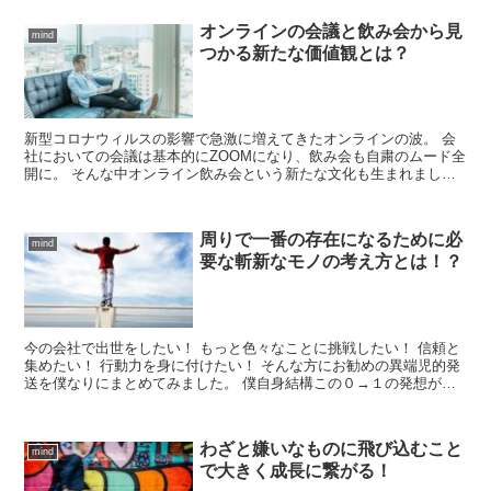
オンラインの会議と飲み会から見
mind
つかる新たな価値観とは？
新型コロナウィルスの影響で急激に増えてきたオンラインの波。 会
社においての会議は基本的にZOOMになり、飲み会も自粛のムード全
開に。 そんな中オンライン飲み会という新たな文化も生まれまし
た。 そこまでして飲み会をしたいかと初めは思っていまし...
周りで一番の存在になるために必
mind
要な斬新なモノの考え方とは！？
今の会社で出世をしたい！ もっと色々なことに挑戦したい！ 信頼と
集めたい！ 行動力を身に付けたい！ そんな方にお勧めの異端児的発
送を僕なりにまとめてみました。 僕自身結構この０→１の発想が好
きで、色々なことに挑戦してきました！ そこでよく聞...
わざと嫌いなものに飛び込むこと
mind
で大きく成長に繋がる！